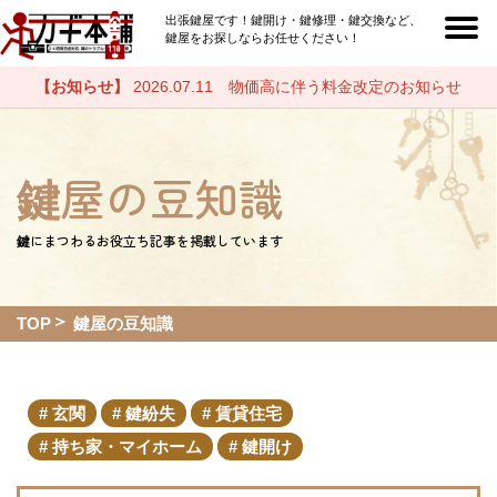
出張鍵屋です！鍵開け・鍵修理・鍵交換など、
鍵屋をお探しならお任せください！
【お知らせ】
2026.07.11 物価高に伴う料金改定のお知らせ
鍵屋の豆知識
鍵にまつわるお役立ち記事を掲載しています
TOP
鍵屋の豆知識
玄関
鍵紛失
賃貸住宅
持ち家・マイホーム
鍵開け