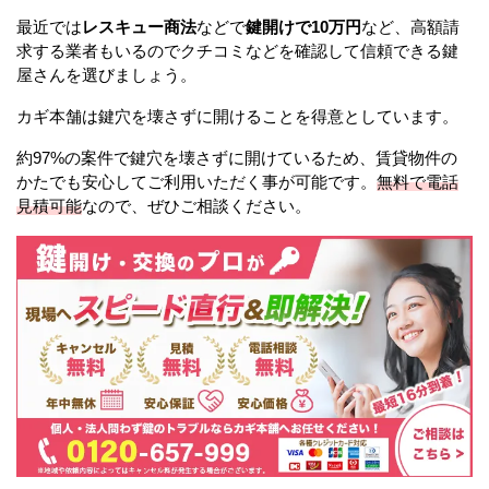
最近では
レスキュー商法
などで
鍵開けで10万円
など、高額請
求する業者もいるのでクチコミなどを確認して信頼できる鍵
屋さんを選びましょう。
カギ本舗は鍵穴を壊さずに開けることを得意としています。
約97%の案件で鍵穴を壊さずに開けているため、賃貸物件の
かたでも安心してご利用いただく事が可能です。
無料で電話
見積可能
なので、ぜひご相談ください。