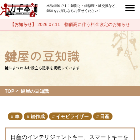
出張鍵屋です！鍵開け・鍵修理・鍵交換など、
鍵屋をお探しならお任せください！
【お知らせ】
2026.07.11 物価高に伴う料金改定のお知らせ
鍵屋の豆知識
鍵にまつわるお役立ち記事を掲載しています
TOP
鍵屋の豆知識
車
鍵作成
イモビライザー
日産
日産のインテリジェントキー、スマートキーを