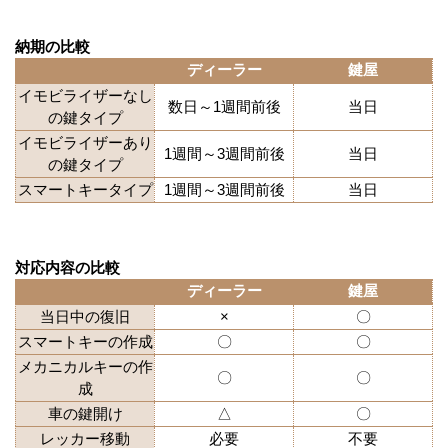
納期の比較
ディーラー
鍵屋
イモビライザーなし
数日～1週間前後
当日
の鍵タイプ
イモビライザーあり
1週間～3週間前後
当日
の鍵タイプ
スマートキータイプ
1週間～3週間前後
当日
対応内容の比較
ディーラー
鍵屋
当日中の復旧
×
〇
スマートキーの作成
〇
〇
メカニカルキーの作
〇
〇
成
車の鍵開け
△
〇
レッカー移動
必要
不要