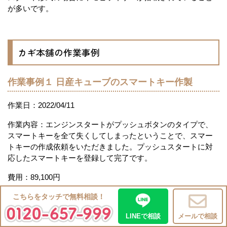
が多いです。
カギ本舗の作業事例
作業事例１ 日産キューブのスマートキー作製
作業日：2022/04/11
作業内容：エンジンスタートがプッシュボタンのタイプで、
スマートキーを全て失くしてしまったということで、スマー
トキーの作成依頼をいただきました。プッシュスタートに対
応したスマートキーを登録して完了です。
費用：89,100円
作業事例２ 日産ノートのメカニカルキー作製
こちらをタッチで無料相談！
LINEで相談
メールで相談
作業日：2021/07/01