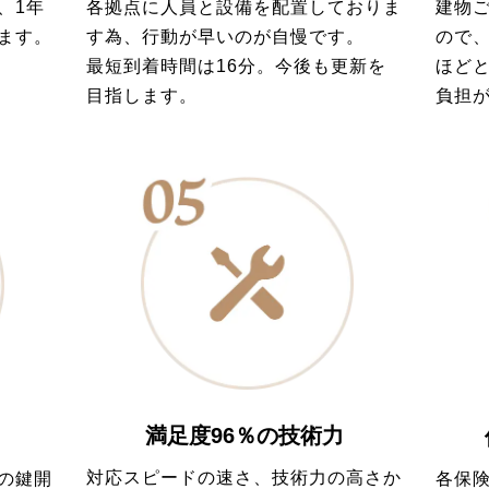
各拠点に人員と設備を配置しておりま
建物
、1年
す為、行動が早いのが自慢です。
ので
ます。
最短到着時間は16分。今後も更新を
ほど
目指します。
負担
満足度96％の技術力
対応スピードの速さ、技術力の高さか
の鍵開
各保