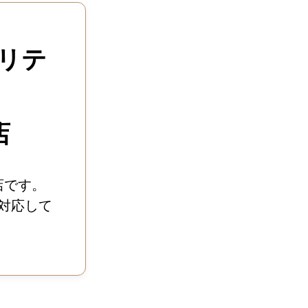
リテ
店
店です。
対応して