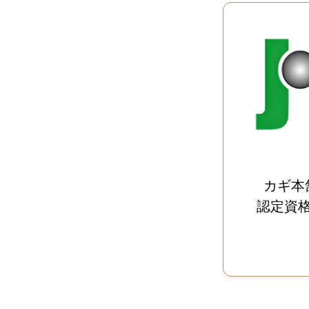
カギ本
認定資