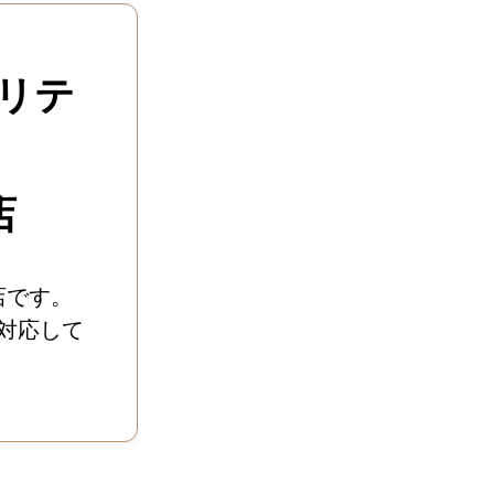
リテ
店
店です。
対応して