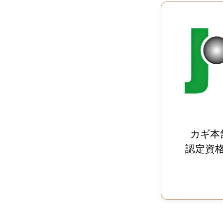
カギ本
認定資