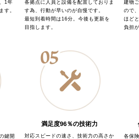
各拠点に人員と設備を配置しておりま
建物
、1年
す為、行動が早いのが自慢です。
ので
ます。
最短到着時間は16分。今後も更新を
ほど
目指します。
負担
満足度96％の技術力
対応スピードの速さ、技術力の高さか
の鍵開
各保