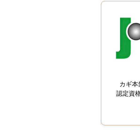
カギ本
認定資