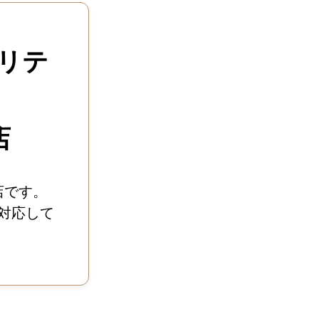
リテ
店
店です。
対応して