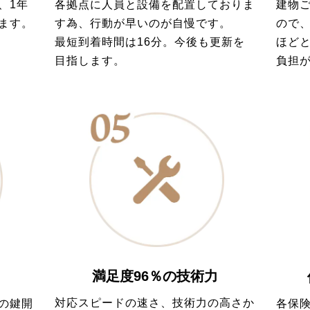
各拠点に人員と設備を配置しておりま
建物
、1年
す為、行動が早いのが自慢です。
ので
ます。
最短到着時間は16分。今後も更新を
ほど
目指します。
負担
満足度96％の技術力
対応スピードの速さ、技術力の高さか
の鍵開
各保