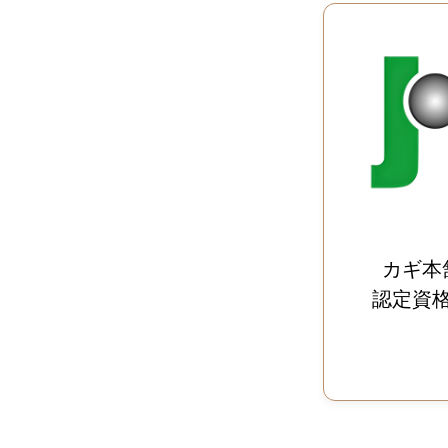
カギ本
認定資