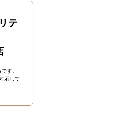
リテ
店
店です。
対応して