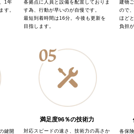
各拠点に人員と設備を配置しておりま
建物
、1年
す為、行動が早いのが自慢です。
ので
ます。
最短到着時間は16分。今後も更新を
ほど
目指します。
負担
満足度96％の技術力
対応スピードの速さ、技術力の高さか
の鍵開
各保