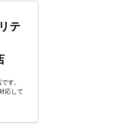
リテ
店
店です。
対応して