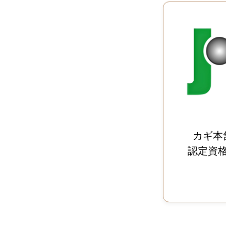
カギ本
認定資