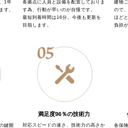
各拠点に人員と設備を配置しておりま
建物
、1年
す為、行動が早いのが自慢です。
ので
ます。
最短到着時間は16分。今後も更新を
ほど
目指します。
負担
満足度96％の技術力
対応スピードの速さ、技術力の高さか
の鍵開
各保