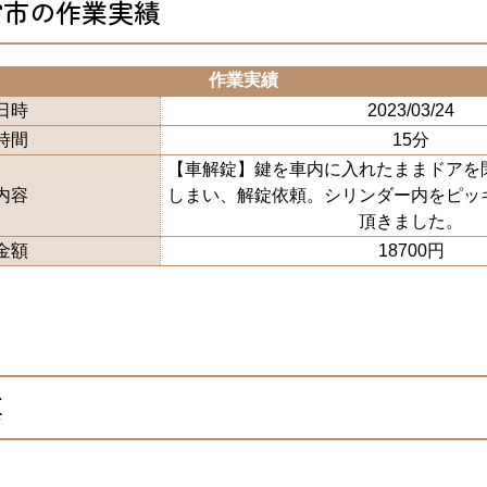
宮市の作業実績
作業実績
日時
2023/03/24
時間
15分
【車解錠】鍵を車内に入れたままドアを
内容
しまい、解錠依頼。シリンダー内をピッ
頂きました。
金額
18700円
真