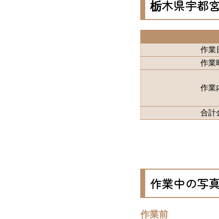
栃木県宇都
作業
作業
作業
合計
作業中の写
作業前