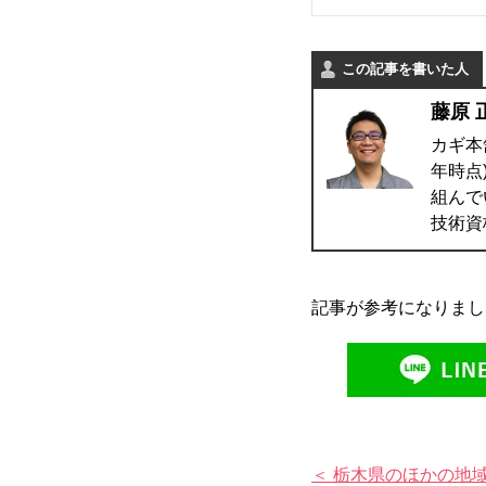
この記事を書いた人
藤原 
カギ本
年時点
組んで
技術資
記事が参考になりまし
＜ 栃木県のほかの地