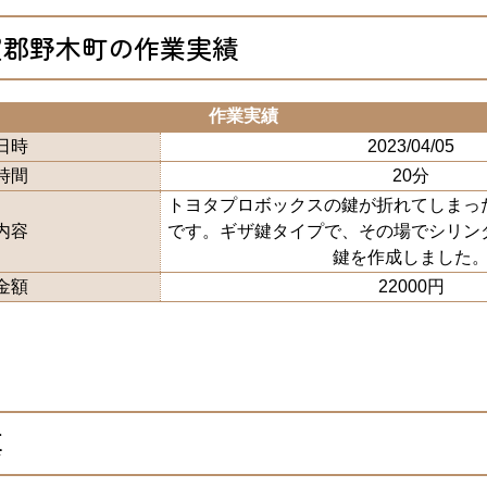
賀郡野木町の作業実績
作業実績
日時
2023/04/05
時間
20分
トヨタプロボックスの鍵が折れてしまっ
内容
です。ギザ鍵タイプで、その場でシリン
鍵を作成しました
金額
22000円
真