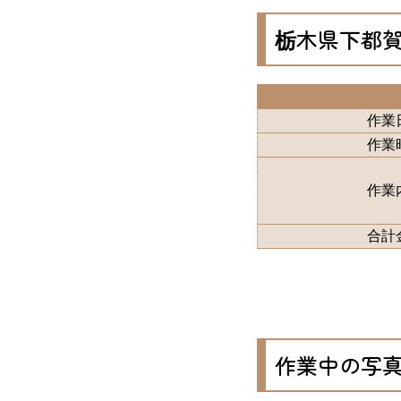
栃木県下都
作業
作業
作業
合計
作業中の写