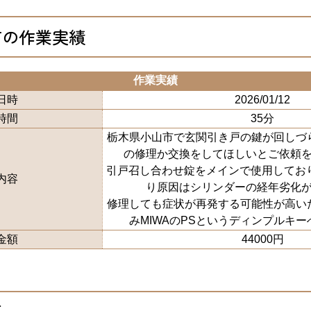
市の作業実績
作業実績
日時
2026/01/12
時間
35分
栃木県小山市で玄関引き戸の鍵が回しづ
の修理か交換をしてほしいとご依頼
引戸召し合わせ錠をメインで使用しており
内容
り原因はシリンダーの経年劣化
修理しても症状が再発する可能性が高い
みMIWAのPSというディンプルキ
金額
44000円