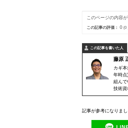
このページの内容が
0
この記事の評価：
(
この記事を書いた人
藤原 
カギ本
年時点
組んで
技術資
記事が参考になりまし