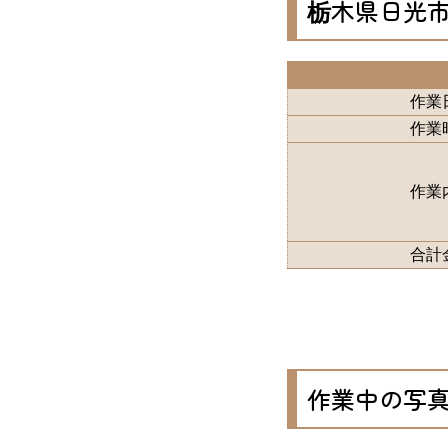
栃木県日光
作業
作業
作業
合計
作業中の写