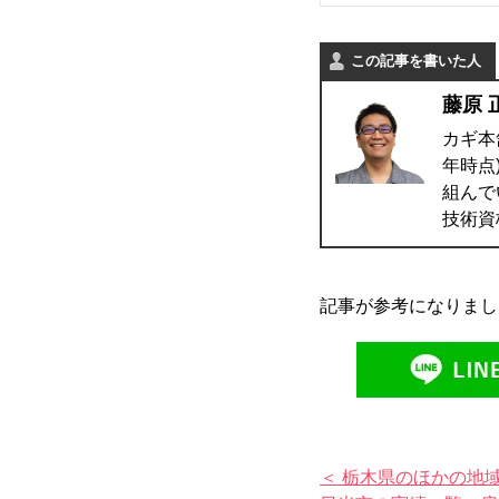
この記事を書いた人
藤原 
カギ本
年時点
組んで
技術資
記事が参考になりまし
＜ 栃木県のほかの地