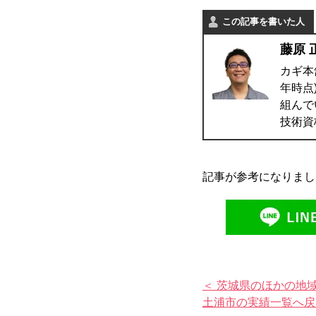
この記事を書いた人
藤原 
カギ本
年時点
組んで
技術資
記事が参考になりまし
＜ 茨城県のほかの地
土浦市の実績一覧へ戻