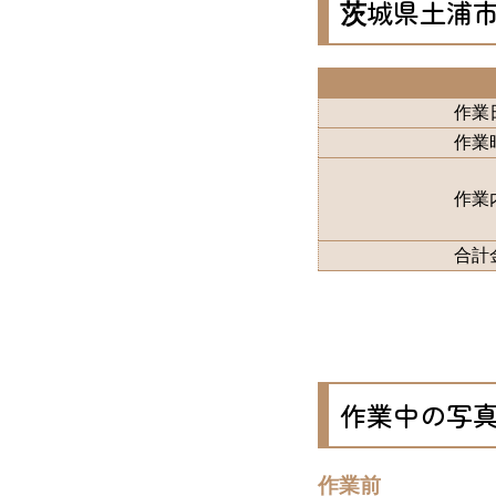
茨城県土浦
作業
作業
作業
合計
作業中の写
作業前