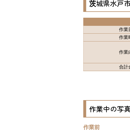
茨城県水戸
作業
作業
作業
合計
作業中の写
作業前