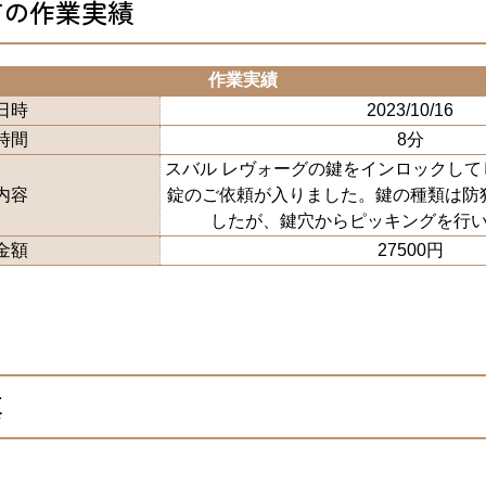
市の作業実績
作業実績
日時
2023/10/16
時間
8分
スバル レヴォーグの鍵をインロックし
内容
錠のご依頼が入りました。鍵の種類は防
したが、鍵穴からピッキングを行
金額
27500円
真