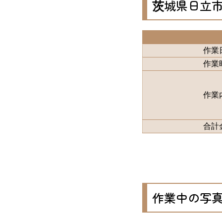
茨城県日立
作業
作業
作業
合計
作業中の写