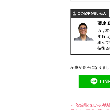
この記事を書いた人
藤原 
カギ本
年時点
組んで
技術資
記事が参考になりまし
＜ 茨城県のほかの地