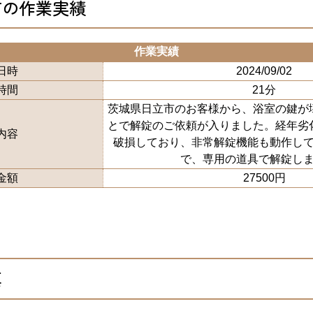
市の作業実績
作業実績
日時
2024/09/02
時間
21分
茨城県日立市のお客様から、浴室の鍵が
とで解錠のご依頼が入りました。経年劣
内容
破損しており、非常解錠機能も動作し
で、専用の道具で解錠し
金額
27500円
真