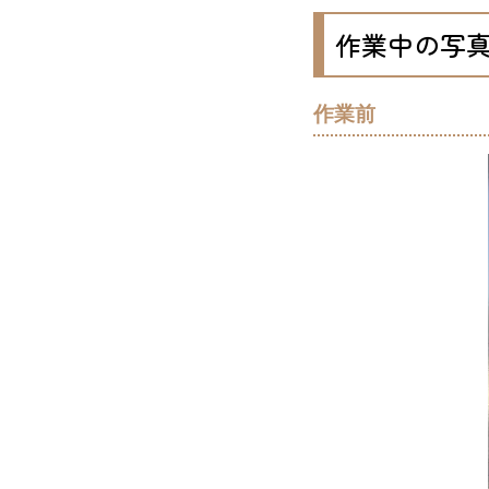
作業中の写
作業前